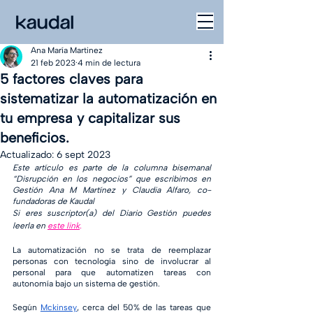
Ana María Martinez
21 feb 2023
4 min de lectura
5 factores claves para
sistematizar la automatización en
tu empresa y capitalizar sus
beneficios.
Actualizado:
6 sept 2023
Este artículo es parte de la columna bisemanal 
“Disrupción en los negocios” que escribimos en 
Gestión Ana M Martínez y Claudia Alfaro, co-
fundadoras de Kaudal
Si eres suscriptor(a) del Diario Gestión puedes 
leerla en 
este link
.
La automatización no se trata de reemplazar 
personas con tecnología sino de involucrar al 
personal para que automatizen tareas con 
autonomía bajo un sistema de gestión. 
Según 
Mckinsey
, cerca del 50% de las tareas que 