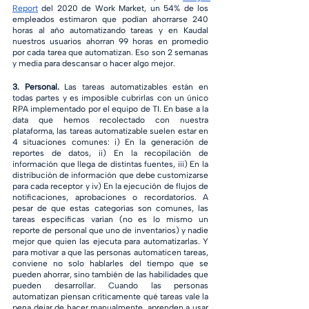
Report
 del 2020 de Work Market, un 54% de los 
empleados estimaron que podían ahorrarse 240 
horas al año automatizando tareas y en Kaudal 
nuestros usuarios ahorran 99 horas en promedio 
por cada tarea que automatizan. Eso son 2 semanas 
y media para descansar o hacer algo mejor. 
3. Personal. 
Las tareas automatizables están en 
todas partes y es imposible cubrirlas con un único 
RPA implementado por el equipo de TI. En base a la 
data que hemos recolectado con nuestra 
plataforma, las tareas automatizable suelen estar en 
4 situaciones comunes: i) En la generación de 
reportes de datos, ii) En la recopilación de 
información que llega de distintas fuentes, iii) En la 
distribución de información que debe customizarse 
para cada receptor y iv) En la ejecución de flujos de 
notificaciones, aprobaciones o recordatorios. A 
pesar de que estas categorías son comunes, las 
tareas específicas varían (no es lo mismo un 
reporte de personal que uno de inventarios) y nadie 
mejor que quien las ejecuta para automatizarlas. Y 
para motivar a que las personas automaticen tareas, 
conviene no solo hablarles del tiempo que se 
pueden ahorrar, sino también de las habilidades que 
pueden desarrollar. Cuando las personas 
automatizan piensan críticamente qué tareas vale la 
pena dejar de hacer manualmente, aprenden a usar 