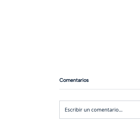
Comentarios
Escribir un comentario...
Cómo lograr que la IA
realmente eleve la