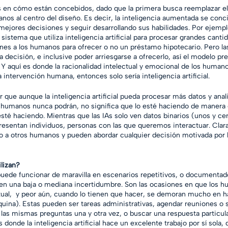
es en cómo están concebidos, dado que la primera busca reemplazar el
nos al centro del diseño. Es decir, la inteligencia aumentada se conci
ores decisiones y seguir desarrollando sus habilidades. Por ejemplo,
istema que utiliza inteligencia artificial para procesar grandes canti
es a los humanos para ofrecer o no un préstamo hipotecario. Pero las
 decisión, e inclusive poder arriesgarse a ofrecerlo, así el modelo pre
 Y aquí es donde la racionalidad intelectual y emocional de los humanos
 intervención humana, entonces solo sería inteligencia artificial.
que aunque la inteligencia artificial pueda procesar más datos y anali
 humanos nunca podrán, no significa que lo esté haciendo de manera e
sté haciendo. Mientras que las IAs solo ven datos binarios (unos y cer
esentan individuos, personas con las que queremos interactuar. Cla
 a otros humanos y pueden abordar cualquier decisión motivada por 
lizan?
l puede funcionar de maravilla en escenarios repetitivos, o documentad
nen una baja o mediana incertidumbre. Son las ocasiones en que los h
ual,  y peor aún, cuando lo tienen que hacer, se demoran mucho en ha
na). Estas pueden ser tareas administrativas, agendar reuniones o sa
 las mismas preguntas una y otra vez, o buscar una respuesta particul
donde la inteligencia artificial hace un excelente trabajo por sí sola, 