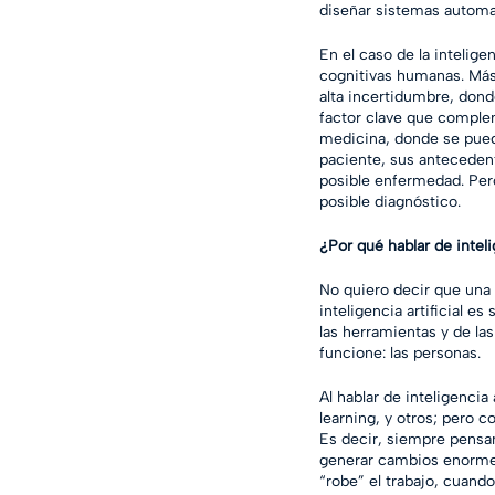
diseñar sistemas automa
En el caso de la intelig
cognitivas humanas. Más 
alta incertidumbre, donde
factor clave que complem
medicina, donde se puede 
paciente, sus antecedent
posible enfermedad. Pero
posible diagnóstico.
¿Por qué hablar de inteli
No quiero decir que una 
inteligencia artificial 
las herramientas y de la
funcione: las personas. 
Al hablar de inteligenci
learning, y otros; pero c
Es decir, siempre pensan
generar cambios enormes
“robe” el trabajo, cuando