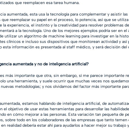
tizados que reemplacen esa tarea humana.
encia aumentada, esta usa la tecnología para complementar y asistir las
que reemplazar su papel en el proceso, lo potencia, así que se utiliz
 la experiencia, el instinto y la creatividad para resolver problemas 
entará a la tecnología. Uno de los mejores ejemplos podría ser en el 
utilizar un algoritmo de machine learning para investigar en la histor
es clínicos e incluso sus dispositivos que monitorean actividad y así
 esta información es presentada al staff médico, y será decisión del 
gencia aumentada y no de inteligencia artificial?
es más importante que otra, sin embargo, sí me parece importante rec
es solo una herramienta, y suele ocurrir que muchas veces nos quedamo
s nuevas metodologías; y nos olvidamos del factor más importante par
a aumentada, estamos hablando de inteligencia artificial, de automatiz
on el objetivo de usar estas herramientas para desarrollar las habilida
do en cómo mejorar a las personas. Esta variación tan pequeña de per
, sobre todo en los colaboradores de las empresas que tanto temen qu
 en realidad debería estar ahí para ayudarlos a hacer mejor su trabajo 