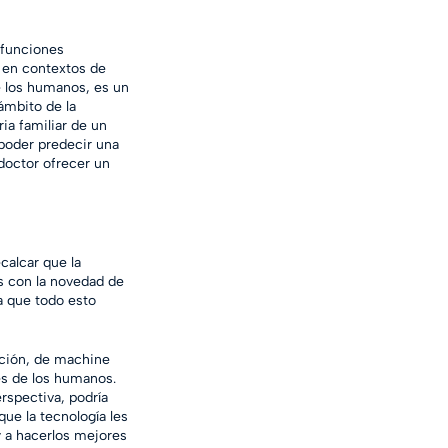
 funciones 
a en contextos de 
de los humanos, es un 
ámbito de la 
ia familiar de un 
 poder predecir una 
doctor ofrecer un 
alcar que la 
s con la novedad de 
a que todo esto 
ación, de machine 
des de los humanos. 
spectiva, podría 
e la tecnología les 
y a hacerlos mejores 