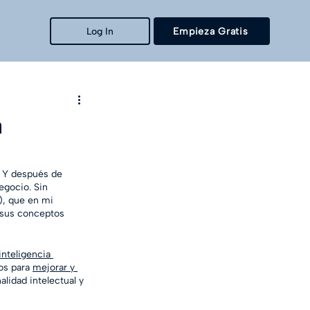
Log In
Empieza Gratis
a
. Y después de 
gocio. Sin 
), que en mi 
 sus conceptos 
 inteligencia 
os para 
mejorar y 
alidad intelectual y 