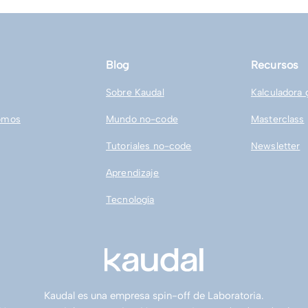
fracasan, según el MIT
pod
man
Blog
Recursos
Sobre Kaudal
Kalculadora 
omos
Mundo no-code
Masterclass
Tutoriales no-code
Newsletter
Aprendizaje
Tecnología
Kaudal es una empresa spin-off de Laboratoria.