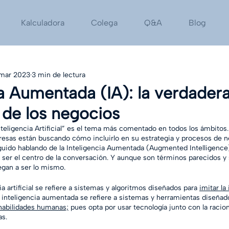
Kalculadora
Colega
Q&A
Blog
mar 2023
3 min de lectura
ia Aumentada (IA): la verdader
 de los negocios
teligencia Artificial” es el tema más comentado en todos los ámbitos
esas están buscando cómo incluirlo en su estrategia y procesos de ne
uido hablando de la Inteligencia Aumentada (Augmented Intelligence
 ser el centro de la conversación. Y aunque son términos parecidos y
legan a ser lo mismo.
ia artificial se refiere a sistemas y algoritmos diseñados para 
imitar la
a inteligencia aumentada se refiere a sistemas y herramientas diseñad
y habilidades humanas;
 pues opta por usar tecnología junto con la racion
s. 