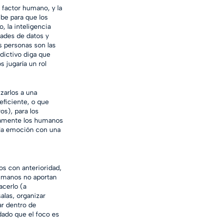
 factor humano, y la 
be para que los 
 la inteligencia 
dades de datos y 
 personas son las 
dictivo diga que 
 jugaría un rol 
zarlos a una 
ficiente, o que 
os), para los 
ramente los humanos 
la emoción con una 
os con anterioridad, 
umanos no aportan 
cerlo (a 
las, organizar 
ar dentro de 
dado que el foco es 