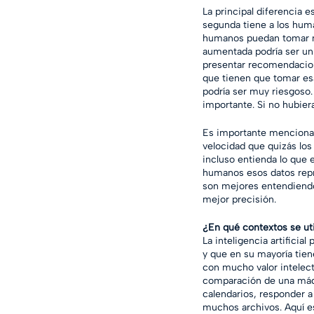
La principal diferencia 
segunda tiene a los huma
humanos puedan tomar mej
aumentada podría ser un s
presentar recomendacion
que tienen que tomar esa
podría ser muy riesgoso.
importante. Si no hubiera
Es importante mencionar 
velocidad que quizás los
incluso entienda lo que e
humanos esos datos repr
son mejores entendiendo
mejor precisión.
¿En qué contextos se uti
La inteligencia artificia
y que en su mayoría tie
con mucho valor intelect
comparación de una máqui
calendarios, responder a
muchos archivos. Aquí es 