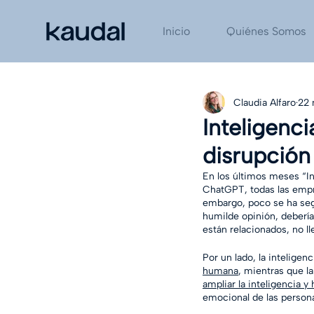
Inicio
Quiénes Somos
Claudia Alfaro
22 
Inteligenc
disrupción
En los últimos meses “In
ChatGPT, todas las empr
embargo, poco se ha seg
humilde opinión, debería
están relacionados, no l
Por un lado, la inteligenc
humana
, mientras que l
ampliar la inteligencia 
emocional de las persona