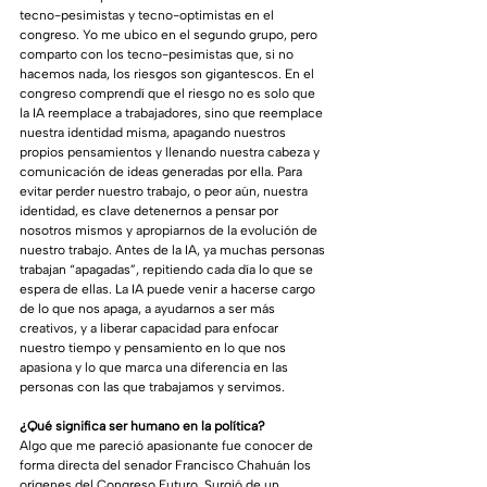
tecno-pesimistas y tecno-optimistas en el 
congreso. Yo me ubico en el segundo grupo, pero 
comparto con los tecno-pesimistas que, si no 
hacemos nada, los riesgos son gigantescos. En el 
congreso comprendí que el riesgo no es solo que 
la IA reemplace a trabajadores, sino que reemplace 
nuestra identidad misma, apagando nuestros 
propios pensamientos y llenando nuestra cabeza y 
comunicación de ideas generadas por ella. Para 
evitar perder nuestro trabajo, o peor aún, nuestra 
identidad, es clave detenernos a pensar por 
nosotros mismos y apropiarnos de la evolución de 
nuestro trabajo. Antes de la IA, ya muchas personas 
trabajan “apagadas”, repitiendo cada día lo que se 
espera de ellas. La IA puede venir a hacerse cargo 
de lo que nos apaga, a ayudarnos a ser más 
creativos, y a liberar capacidad para enfocar 
nuestro tiempo y pensamiento en lo que nos 
apasiona y lo que marca una diferencia en las 
personas con las que trabajamos y servimos.
¿Qué significa ser humano en la política?
Algo que me pareció apasionante fue conocer de 
forma directa del senador Francisco Chahuán los 
orígenes del Congreso Futuro. Surgió de un 