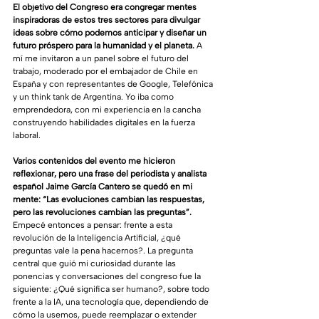
El objetivo del Congreso era congregar mentes 
inspiradoras de estos tres sectores para divulgar 
ideas sobre cómo podemos anticipar y diseñar un 
futuro próspero para la humanidad y el planeta. 
A 
mí me invitaron a un panel sobre el futuro del 
trabajo, moderado por el embajador de Chile en 
España y con representantes de Google, Telefónica 
y un think tank de Argentina. Yo iba como 
emprendedora, con mi experiencia en la cancha 
construyendo habilidades digitales en la fuerza 
laboral.
Varios contenidos del evento me hicieron 
reflexionar, pero una frase del periodista y analista 
español Jaime García Cantero se quedó en mi 
mente: “Las evoluciones cambian las respuestas, 
pero las revoluciones cambian las preguntas”. 
Empecé entonces a pensar: frente a esta 
revolución de la Inteligencia Artificial, ¿qué 
preguntas vale la pena hacernos?. La pregunta 
central que guió mi curiosidad durante las 
ponencias y conversaciones del congreso fue la 
siguiente: ¿Qué significa ser humano?, sobre todo 
frente a la IA, una tecnología que, dependiendo de 
cómo la usemos, puede reemplazar o extender 