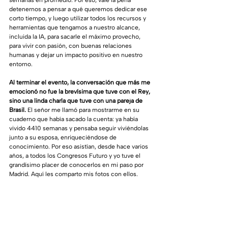
semanas en promedio. Por eso, vale la pena 
detenernos a pensar a qué queremos dedicar ese 
corto tiempo, y luego utilizar todos los recursos y 
herramientas que tengamos a nuestro alcance, 
incluida la IA, para sacarle el máximo provecho, 
para vivir con pasión, con buenas relaciones 
humanas y dejar un impacto positivo en nuestro 
entorno.
Al terminar el evento, la conversación que más me 
emocionó no fue la brevísima que tuve con el Rey, 
sino una linda charla que tuve con una pareja de 
Brasil.
 El señor me llamó para mostrarme en su 
cuaderno que había sacado la cuenta: ya había 
vivido 4410 semanas y pensaba seguir viviéndolas 
junto a su esposa, enriqueciéndose de 
conocimiento. Por eso asistían, desde hace varios 
años, a todos los Congresos Futuro y yo tuve el 
grandísimo placer de conocerlos en mi paso por 
Madrid. Aquí les comparto mis fotos con ellos. 