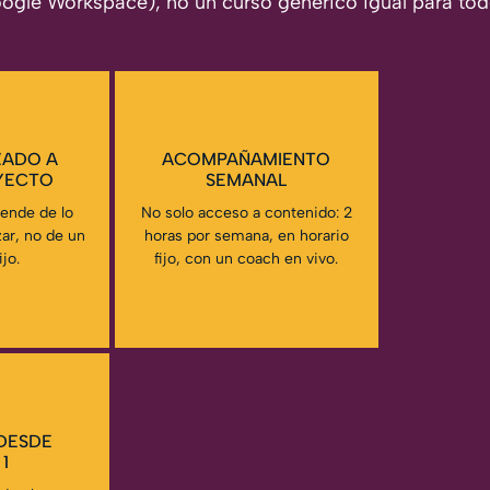
ogle Workspace), no un curso genérico igual para tod
ZADO A
ACOMPAÑAMIENTO
YECTO
SEMANAL
ende de lo
No solo acceso a contenido: 2
ar, no de un
horas por semana, en horario
jo.
fijo, con un coach en vivo.
DESDE
 1