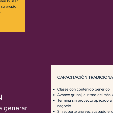
den lo usan
 su propio
.
CAPACITACIÓN TRADICIONA
Clases con contenido genérico
N
Avance grupal, al ritmo del más l
Termina sin proyecto aplicado a 
negocio
e generar
Sin soporte una vez acabado el 