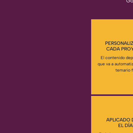
Go
PERSONALI
CADA PRO
El contenido dep
que va a automatiz
temario fi
APLICADO 
EL DÍA