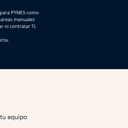
l para PYMES como
 tareas manuales
 ni contratar TI.
rta.
tu equipo