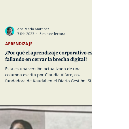
verdadera disrupción de los negocios
Inteligencia Artificial es el tema más
comentado en todos los ámbitos. Sin embargo,
poco se ha hablado de la Inteligencia
Aumentada que...
Ana María Martinez
7 feb 2023
5 min de lectura
APRENDIZAJE
¿Por qué el aprendizaje corporativo está
fallando en cerrar la brecha digital?
Esta es una versión actualizada de una
columna escrita por Claudia Alfaro, co-
fundadora de Kaudal en el Diario Gestión. Si
estás...