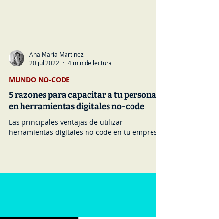
MUNDO NO-CODE
Cómo mejorar la relación entre TI y las
unidades del negocio
Conoce la raíz de la tensión entre TI y las
unidades de negocio ; y como esto impide
acelerar la transformación digital de las
empresas.
Ana María Martinez
20 jul 2022
4 min de lectura
MUNDO NO-CODE
5 razones para capacitar a tu personal
en herramientas digitales no-code
Las principales ventajas de utilizar