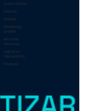
Diario Gestión
Podcast
Eventos
Marketing /
Growth
Recursos
Humanos
Logística /
Operaciones
Finanzas