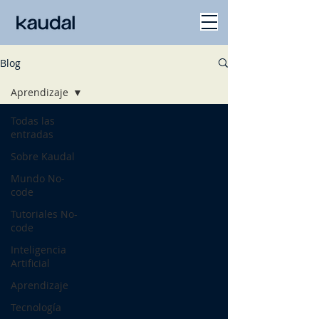
Blog
Aprendizaje
Todas las
entradas
Sobre Kaudal
Mundo No-
code
Tutoriales No-
code
Inteligencia
Artificial
Aprendizaje
Tecnología