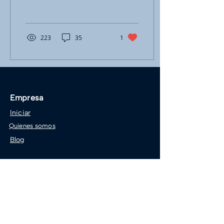
proceso que necesites
223
35
1
Empresa
Iniciar
Quienes somos
Blog
Blog
Sobre Kaudal
Mundo no-code
Tutoriales no-code