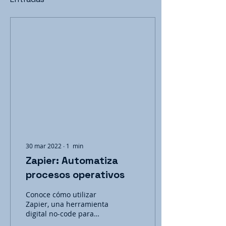
30 mar 2022
∙
1
min
Zapier: Automatiza
procesos operativos
Conoce cómo utilizar
Zapier, una herramienta
digital no-code para
automatizar cualquier