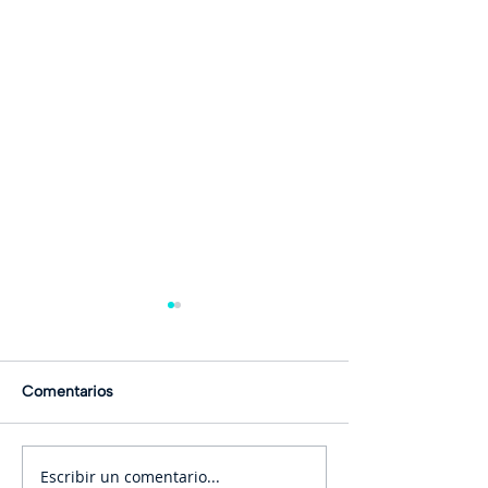
Comentarios
Escribir un comentario...
Bit.ly: Herramienta digital
VideoAsk: Inter