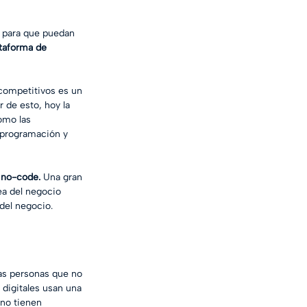
, para que puedan 
taforma de 
competitivos es un 
 de esto, hoy la 
omo las 
 programación y 
 no-code. 
Una gran 
ea del negocio 
 del negocio.
as personas que no 
digitales usan una 
 no tienen 