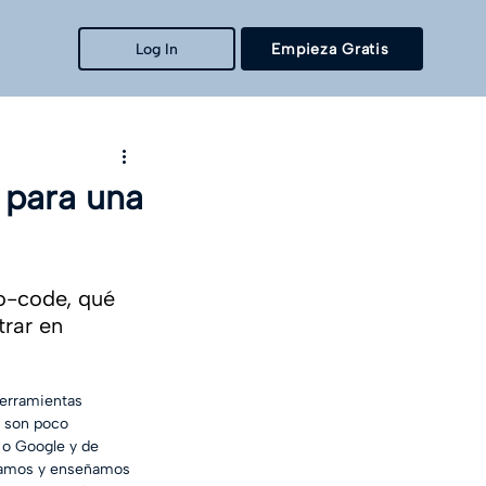
Log In
Empieza Gratis
 para una
o-code, qué 
rar en 
erramientas 
e son poco 
o Google y de 
damos y enseñamos 