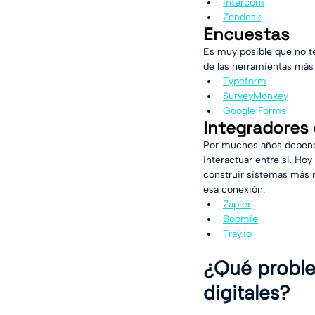
Intercom
Zendesk
Encuestas
Es muy posible que no t
de las herramientas más 
Typeform
SurveyMonkey
Google Forms
Integradores
Por muchos años dependi
interactuar entre si. Ho
construir sistemas más 
esa conexión.
Zapier
Boomie
Tray.io
¿Qué proble
digitales? 