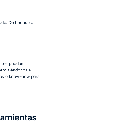
ode. De hecho son 
ntes puedan 
permitiéndonos a 
dos o know-how para 
ramientas 