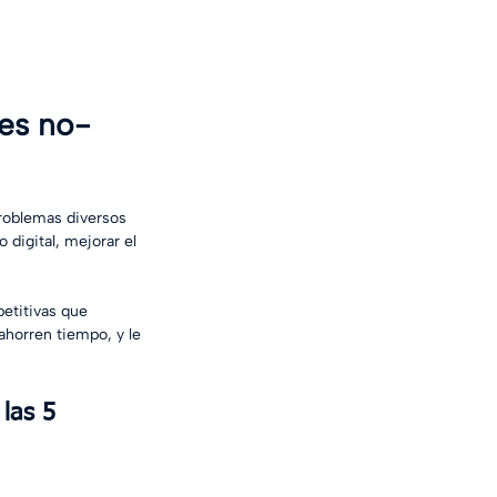
les no-
roblemas diversos 
 digital, mejorar el 
petitivas que 
ahorren tiempo, y le 
las 5 