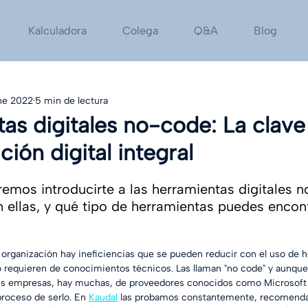
Kalculadora
Colega
Q&A
Blog
ne 2022
5 min de lectura
as digitales no-code: La clave
ión digital integral
emos introducirte a las herramientas digitales n
 ellas, y qué tipo de herramientas puedes encont
organización hay ineficiencias que se pueden reducir con el uso de h
no requieren de conocimientos técnicos. Las llaman "no code" y aunqu
es empresas, hay muchas, de proveedores conocidos como Microsoft 
proceso de serlo. En 
Kaudal
 las probamos constantemente, recomen