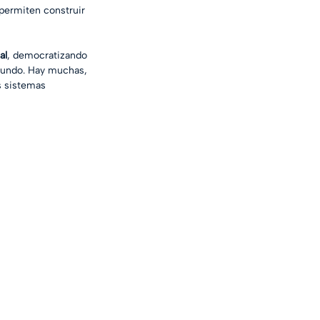
permiten construir 
al
, democratizando 
 mundo. Hay muchas, 
s sistemas 