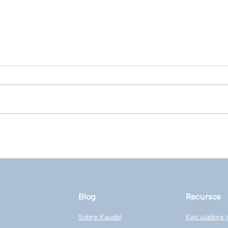
Zapier: Automatiza procesos
Not
operativos
de 
Blog
Recursos
Sobre Kaudal
Kalculadora 