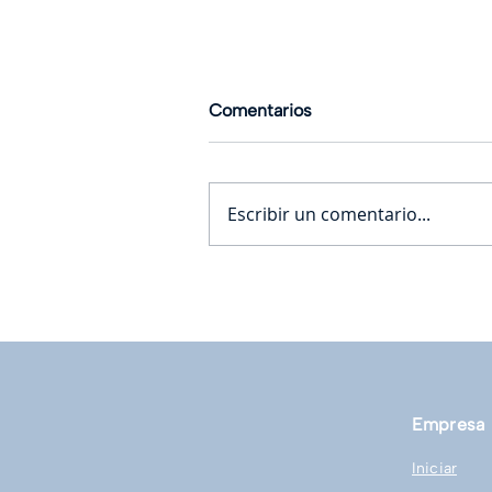
Comentarios
Escribir un comentario...
Coda: Mantén un control
diario de tus tareas
Empresa
Iniciar