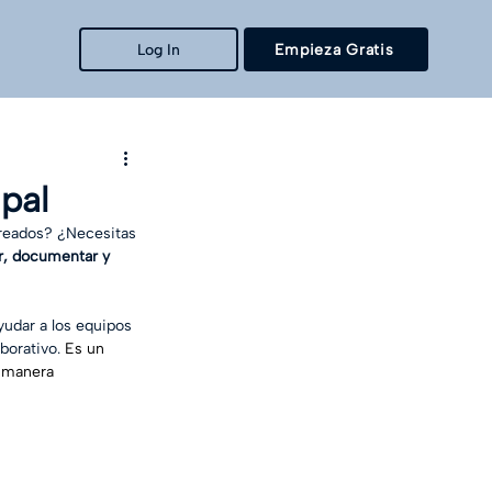
Log In
Empieza Gratis
upal
reados? ¿Necesitas 
ar, documentar y 
udar a los equipos 
orativo. 
Es un 
e manera 