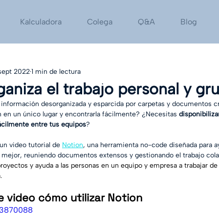
Kalculadora
Colega
Q&A
Blog
sept 2022
1 min de lectura
ganiza el trabajo personal y gr
información desorganizada y esparcida por carpetas y documentos c
n en un único lugar y encontrarla fácilmente? ¿Necesitas 
disponibiliz
ácilmente entre tus equipos
?
n video tutorial de 
Notion
, una herramienta no-code diseñada para ay
 mejor, reuniendo documentos extensos y gestionando el trabajo colab
royectos y ayuda a las personas en un equipo y empresa a trabajar d
. 
 video cómo utilizar Notion
753870088