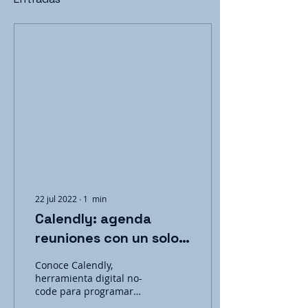
22 jul 2022
∙
1
min
Calendly: agenda
reuniones con un solo
link
Conoce Calendly,
herramienta digital no-
code para programar
eventos y reuniones de