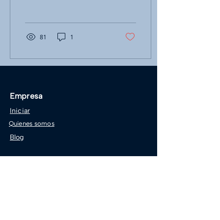
forma rápida y sencilla
81
1
Empresa
Iniciar
Quienes somos
Blog
Blog
Sobre Kaudal
Mundo no-code
Tutoriales no-code