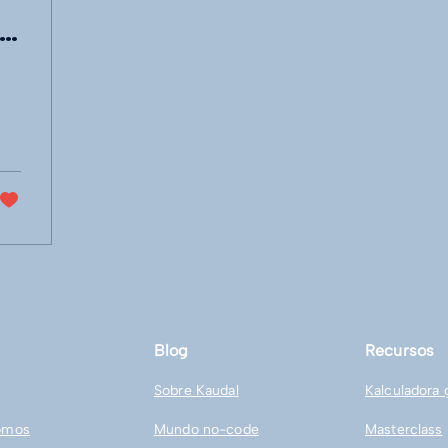
s
a
Blog
Recursos
Sobre Kaudal
Kalculadora 
omos
Mundo no-code
Masterclass