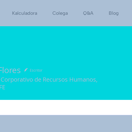
Kalculadora
Colega
Q&A
Blog
Flores
Escritor
 Corporativo de Recursos Humanos,
FE