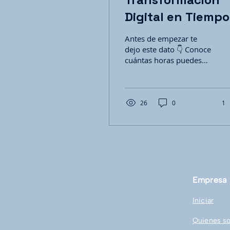
Digital en Tiempo
de Recesión:
Antes de empezar te
Innovar y
dejo este dato 👇 Conoce
cuántas horas puedes
Empoderar para l
ahorrar en tu trabajo
Recuperación
con nuestra kalculadora
de Automatización...
26
0
1
Empresa
Iniciar
Quienes s