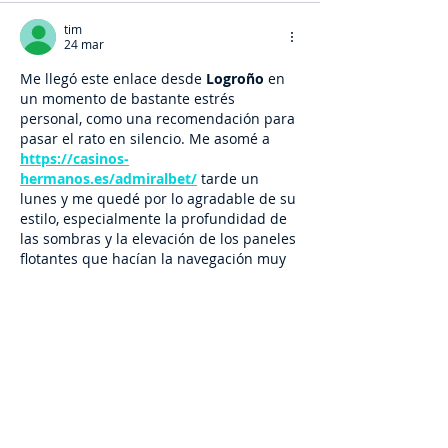
tim
24 mar
Me llegó este enlace desde 
Logroño
 en 
un momento de bastante estrés 
personal, como una recomendación para 
pasar el rato en silencio. Me asomé a 
https://casinos-
hermanos.es/admiralbet/
 tarde un 
lunes y me quedé por lo agradable de su 
estilo, especialmente la profundidad de 
las sombras y la elevación de los paneles 
flotantes que hacían la navegación muy 
intuitiva. Me senté tranquilo, dejé que la 
interfaz me guiara y todo fluyó de 
maravilla. Me sentí satisfecho, como si 
hubiera tenido un diálogo real con…
Mostrar más
Me gusta
Reaccionar