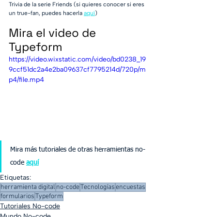
Trivia de la serie Friends (si quieres conocer si eres 
un true-fan, puedes hacerla 
aquí
)
Mira el video de 
Typeform
https://video.wixstatic.com/video/bd0238_19
9ccf51dc2a4e2ba09637cf7795214d/720p/m
p4/file.mp4
Mira más tutoriales de otras herramientas no-
code 
aquí
Etiquetas:
herramienta digital
no-code
Tecnologías
encuestas
formularios
Typeform
Tutoriales No-code
Mundo No-code