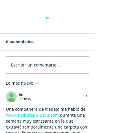
6 comentarios
Escribir un comentario...
Zapier: Automatiza
Google: Generar
procesos operativos
automáticos co
Studio
Lo más nuevo
tim
22 may
Una compañera de trabajo me habló de 
www.melbetapp-peru.com
 durante una 
semana muy estresante en la que 
extravié temporalmente una carpeta con 
recibos financieros importantes justo 