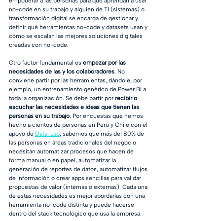
empoderar a las personas para que aprendan a usar 
no-code en su trabajo y alguien de TI (sistemas) o 
transformación digital se encarga de gestionar y 
definir qué herramientas no-code y datasets usan y 
cómo se escalan las mejores soluciones digitales 
creadas con no-code.  
Otro factor fundamental es 
empezar por las 
necesidades de las y los colaboradores
. No 
conviene partir por las herramientas, dándole, por 
ejemplo, un entrenamiento genérico de Power BI a 
toda la organización. Se debe partir por
 recibir o 
escuchar las necesidades e ideas que tienen las 
personas en su trabajo
. Por encuestas que hemos 
hecho a cientos de personas en Perú y Chile con el 
apoyo de 
Data-Lab
, sabemos que más del 80% de 
las personas en áreas tradicionales del negocio 
necesitan automatizar procesos que hacen de 
forma manual o en papel, automatizar la 
generación de reportes de datos, automatizar flujos 
de información o crear apps sencillas para validar 
propuestas de valor (internas o externas). Cada una 
de estas necesidades es mejor abordarlas con una 
herramienta no-code distinta y puede hacerse 
dentro del stack tecnológico que usa la empresa. 