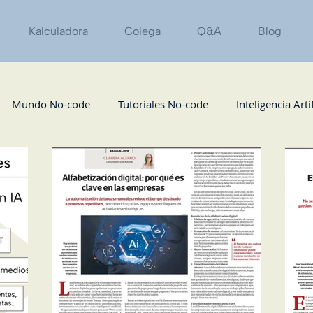
Kalculadora
Colega
Q&A
Blog
Mundo No-code
Tutoriales No-code
Inteligencia Artif
Podcast
Eventos
Marketing / Growth
Recursos
zas