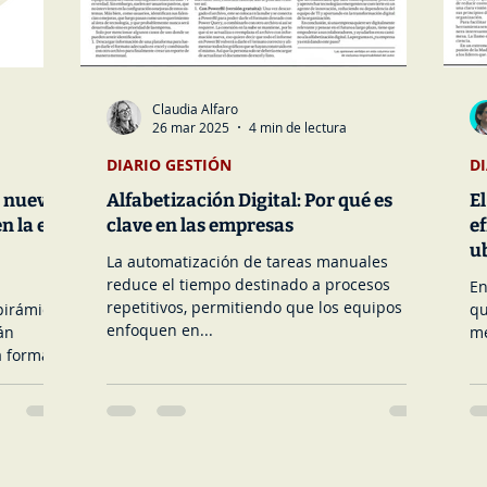
Claudia Alfaro
26 mar 2025
4 min de lectura
DIARIO GESTIÓN
D
a nueva
Alfabetización Digital: Por qué es
El
n la era
clave en las empresas
ef
u
La automatización de tareas manuales
reduce el tiempo destinado a procesos
En
repetitivos, permitiendo que los equipos se
pirámide.
qu
enfoquen en...
án
me
a formas
iten a los
ia abajo
 cambio
a de