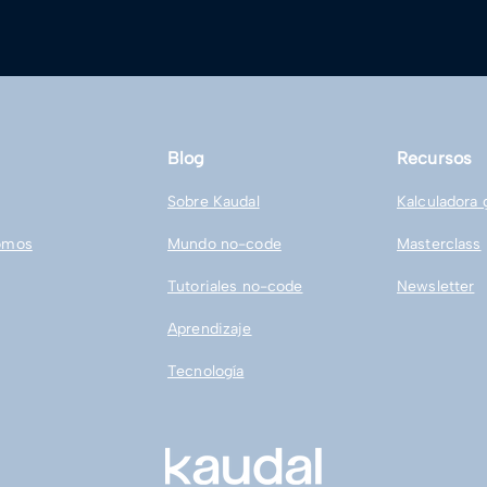
Blog
Recursos
Sobre Kaudal
Kalculadora 
omos
Mundo no-code
Masterclass
Tutoriales no-code
Newsletter
Aprendizaje
Tecnología