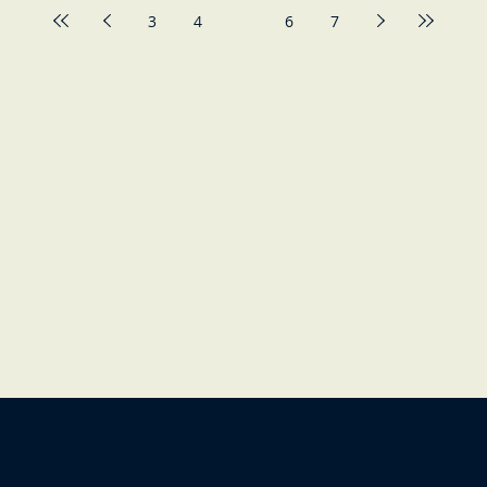
alento,
3
4
5
6
7
 la IA y
manos