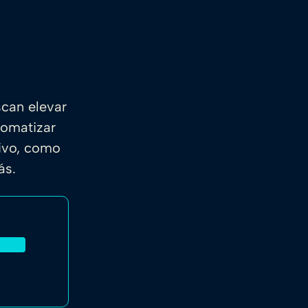
scan elevar
tomatizar
sivo, como
más.