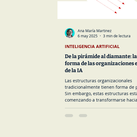
Ana María Martinez
6 may 2025
3 min de lectura
INTELIGENCIA ARTIFICIAL
De la pirámide al diamante: l
forma de las organizaciones e
de la IA
Las estructuras organizacionales
tradicionalmente tienen forma de 
Sin embargo, estas estructuras est
comenzando a transformarse haci
de diamante con los avances de la
inteligencia artificial (IA), que perm
mandos medios delegar menos hac
y consultar menos hacia arriba. El
no deber ser visto solo una medid