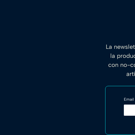
La newslet
la produ
con no-co
art
Email