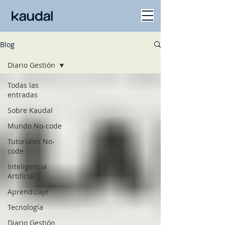
Blog
Diario Gestión
Todas las
entradas
Sobre Kaudal
Mundo No-code
Tutoriales No-
code
Inteligencia
Artificial
Aprendizaje
Tecnología
Diario Gestión