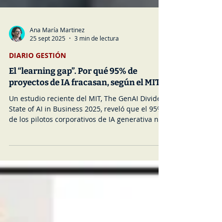
Ana María Martinez
25 sept 2025
3 min de lectura
DIARIO GESTIÓN
El “learning gap”. Por qué 95% de
proyectos de IA fracasan, según el MIT
Un estudio reciente del MIT, The GenAI Divide:
State of AI in Business 2025, reveló que el 95%
de los pilotos corporativos de IA generativa no
generan ningún impacto significativo en
ingresos. Este fracaso no se debe a que los
modelos en sí sean malos, sino a cómo se
implementan y adoptan dentro de las
organizaciones, una brecha que el reporte