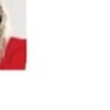
denomina learning gap. SGS en Perú, con su
programa AutomatorsSGS, nos demuestra
cómo hacerlo bien.