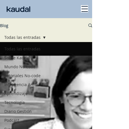
Blog
Todas las entradas
Todas las entradas
Sobre Kaudal
Mundo No-code
Tutoriales No-code
Inteligencia Artificial
Aprendizaje
Tecnología
Diario Gestión
Podcast