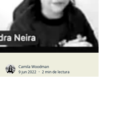
Camila Woodman
9 jun 2022
2 min de lectura
MUNDO NO-CODE
Evento: Herramientas No-Code/Low-
Code y cómo aceleran procesos de
transformación digital
Video completo del evento organizado por
Kaudal sobre herramientas no-code y low-code