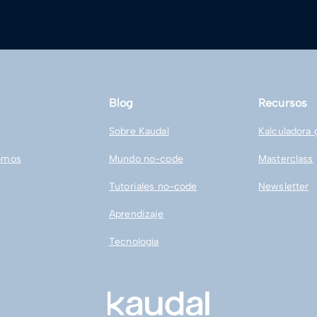
Blog
Recursos
Sobre Kaudal
Kalculadora 
omos
Mundo no-code
Masterclass
Tutoriales no-code
Newsletter
Aprendizaje
Tecnología