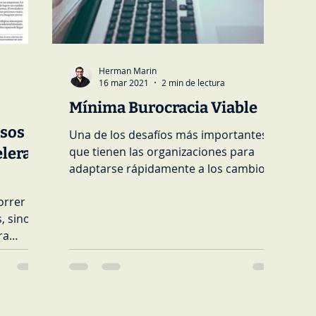
Herman Marin
16 mar 2021
2 min de lectura
Mínima Burocracia Viable
esos
Una de los desafíos más importantes
lera...
que tienen las organizaciones para
adaptarse rápidamente a los cambios
del entorno, es la burocracia....
orrer
, sino
ra
...