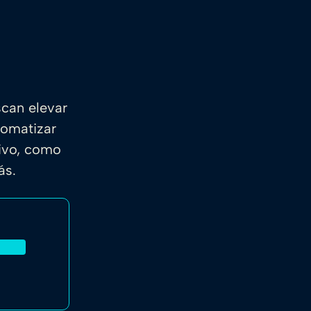
scan elevar
tomatizar
sivo, como
más.