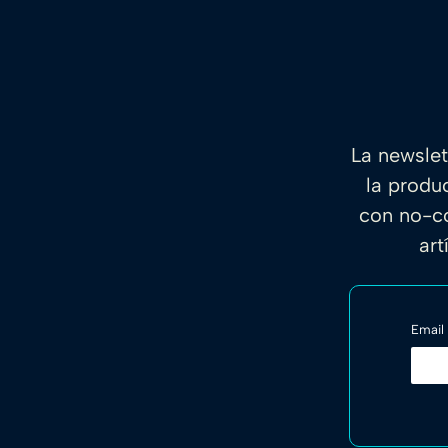
La newslet
la produ
con no-co
art
Email