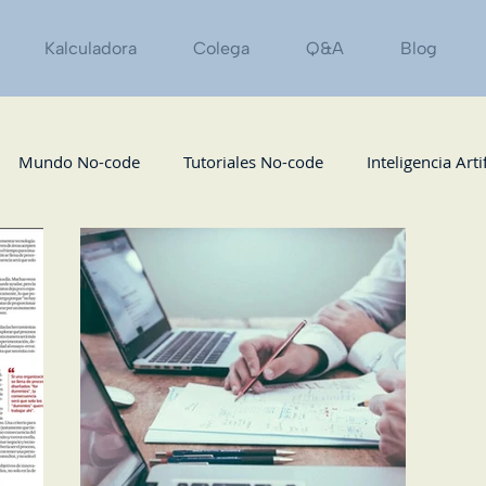
Kalculadora
Colega
Q&A
Blog
Mundo No-code
Tutoriales No-code
Inteligencia Artif
Podcast
Eventos
Marketing / Growth
Recursos
zas