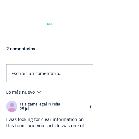
2 comentarios
Escribir un comentario...
Cómo lograr que la IA
El “learning gap
realmente eleve la
95% de proyect
productividad laboral
fracasan, según
Lo más nuevo
raja game legal in India
25 jul
I was looking for clear information on 
this topic, and your article was one of 
the few that explained it in an easy way. 
The points were straightforward, and I 