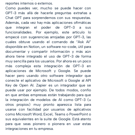
reportes internos o externos. 
Como puedes ver, mucho se puede hacer con 
GPT-3 más allá de hacerle preguntas extrañas a 
Chat GPT para sorprendernos con sus respuestas. 
Además, cada vez hay más aplicaciones ofimáticas 
que integran el poder de GPT-3 a sus 
funcionalidades. Por ejemplo, este artículo lo 
empecé con sugerencias arrojadas por GPT-3, las 
cuales obtuve usando el comando de “Ask AI” 
disponible en Notion, un software no-code, útil para 
documentar y compartir información y más aún 
ahora tiene integrado el uso de GPT-3 de forma 
muy sencilla para los usuarios. Por ahora es un poco 
más compleja esta integración de GPT-3 en 
aplicaciones de Microsoft y Google. Se puede 
hacer pero usando otro software integrador que 
conecte el aplicativo de Microsoft o Google al API 
Key de Open AI. Zapier es un integrador que se 
puede usar por ejemplo. De todos modos, confío 
en que ambas empresas están trabajando para que 
la integración de modelos de AI como GPT-3 (u 
otros propios) muy pronto aparezca lista para 
usarse con facilidad por usuarios de aplicativos 
como Microsoft Word, Excel, Teams o PowerPoint o 
sus equivalentes en la suite de Google. Está atento 
para que seas pionero o pionera en usar estas 
integraciones en tu empresa.