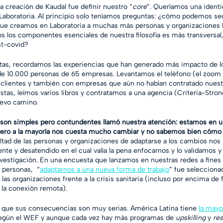
a creación de Kaudal fue definir nuestro “
core
”. Queríamos una identi
a Laboratoria. Al principio solo teníamos preguntas: ¿cómo podemos seg
e que creamos en Laboratoria a muchas más personas y organizaciones 
 los componentes esenciales de nuestra filosofía es más transversal,
st-covid?
as, recordamos las experiencias que han generado más impacto de l
 10.000 personas de 65 empresas. Levantamos el teléfono (el zoom 
clientes y también con empresas que aún no habían contratado nuest
as, leímos varios libros y contratamos a una agencia (Criteria-Stron
evo camino. 
 son simples pero contundentes llamó nuestra atención: estamos en u
 pero a la mayoría nos cuesta mucho cambiar y no sabemos bien cómo 
ultad de las personas y organizaciones de adaptarse a los cambios nos
nte y desatendido en el cual valía la pena enfocarnos y lo validamos
vestigación. En una encuesta que lanzamos en nuestras redes a fines
personas,  “
adaptarnos a una nueva forma de trabajo
” fue selecciona
 las organizaciones frente a la crisis sanitaria (incluso por encima de f
 la conexión remota).
ue sus consecuencias son muy serias. América Latina tiene 
la mayo
egún el WEF y aunque cada vez hay más programas de 
upskilling
 y 
res