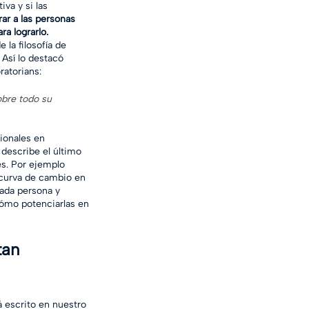
va y si las 
ar a las personas 
a lograrlo. 
 la filosofía de 
Así lo destacó 
ratorians:
obre todo su 
ionales en 
a describe el último
es. Por ejemplo 
 curva de cambio en 
cada persona y 
ómo potenciarlas en 
tan 
 escrito en nuestro 