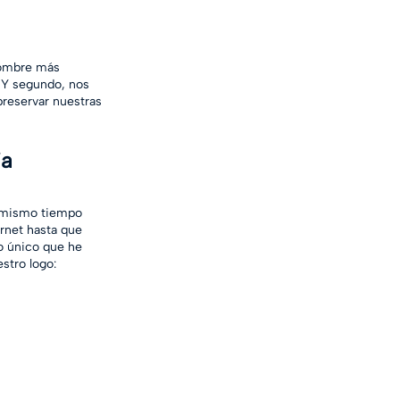
nombre más 
. Y segundo, nos 
preservar nuestras 
ia
l mismo tiempo 
rnet hasta que 
lo único que he 
stro logo: