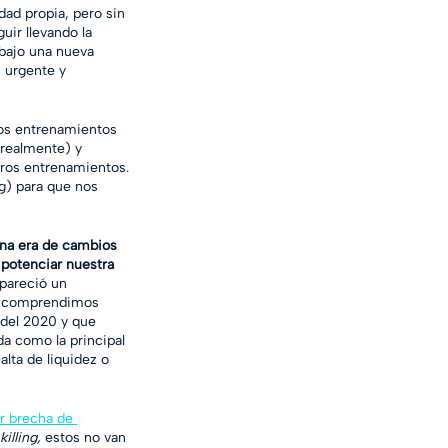
dad propia, pero sin 
uir llevando la 
bajo una nueva 
 urgente y 
os entrenamientos 
realmente) y 
ros entrenamientos. 
g) para que nos 
na era de cambios 
potenciar nuestra 
 pareció un 
 y comprendimos 
 del 2020 y que 
da como la principal 
alta de liquidez o 
r brecha de 
killing, 
estos no van 