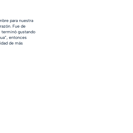
mbre para nuestra 
razón. Fue de 
s terminó gustando 
gua”, entonces 
lidad de más 