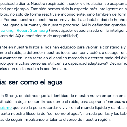
acidad a diario. Nuestra respiración, sudor y circulación se adaptan a
idad por ejemplo. También hemos sido la especie más inteligente en 
bios, no solo de forma reactiva e inconsciente, sino también de forma
ca. Por eso nuestra especie ha sobrevivido.  La adaptabilidad de hecho
a inteligencia humana y de nuestro progreso. Así lo defienden grand
Hawking
,  
Robert Sternberg
 (investigador especializado en la inteligenc
tora del AQ o coeficiente de adaptabilidad). 
te en nuestra historia, nos han educado para valorar la constancia y l
mo el roble, a defender nuestras ideas con convicción, a escoger una
 a avanzar en línea recta en el camino marcado y estereotipado del éxi
ndo que muchas personas utilicen su capacidad adaptativa? Decidimos
las con un llamado a la acción claro. 
fía: ser como el agua
cia Strong, decidimos que la identidad de nuestra nueva empresa en 
itación a dejar de ser firmes como el roble, para aspirar a “
ser como e
aoísmo
 que vale la pena recordar y vivir en el mundo líquido y cambian
arto nuestra filosofía de “ser como el agua”, narrada por las y los Lab
as de seguir impulsando al talento diverso de nuestra región. 