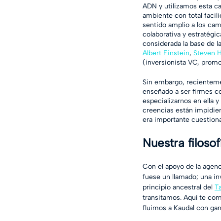
ADN y utilizamos esta cap
ambiente con total facil
sentido amplio a los cam
colaborativa y estratégi
considerada la base de l
Albert Einstein
, 
Steven 
(inversionista VC, promo
Sin embargo, recientemen
enseñado a ser firmes co
especializarnos en ella y
creencias están impidie
era importante cuestionar
Nuestra filoso
Con el apoyo de la agen
fuese un llamado; una inv
principio ancestral del 
T
transitamos. Aquí te comp
fluimos a Kaudal con gan