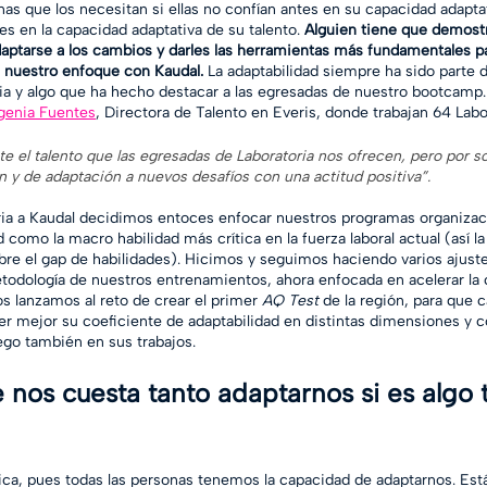
onas que los necesitan si ellas no confían antes en su capacidad adaptati
s en la capacidad adaptativa de su talento. 
Alguien tiene que demostr
aptarse a los cambios y darles las herramientas más fundamentales par
 nuestro enfoque con Kaudal. 
La adaptabilidad siempre ha sido parte de
ia y algo que ha hecho destacar a las egresadas de nuestro bootcamp. 
genia Fuentes
, Directora de Talento en Everis, donde trabajan 64 Labo
 el talento que las egresadas de Laboratoria nos ofrecen, pero por s
 y de adaptación a nuevos desafíos con una actitud positiva”.
ria a Kaudal decidimos entoces enfocar nuestros programas organizac
d como la macro habilidad más crítica en la fuerza laboral actual (así l
bre el gap de habilidades). Hicimos y seguimos haciendo varios ajust
todología de nuestros entrenamientos, ahora enfocada en acelerar la
s lanzamos al reto de crear el primer 
AQ Test
 de la región, para que 
 mejor su coeficiente de adaptabilidad en distintas dimensiones y c
go también en sus trabajos. 
 nos cuesta tanto adaptarnos si es algo 
ica, pues todas las personas tenemos la capacidad de adaptarnos. Está