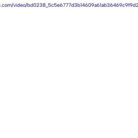
atic.com/video/bd0238_5c5e6777d3b14609a61ab36469c9f9d2/