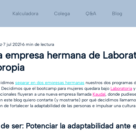
Kalculadora
Colega
Q&A
Blog
ez
7 jul 2021
6 min de lectura
a empresa hermana de Laborat
propia
idimos 
separar en dos empresas hermanas
 nuestros dos programas 
tal. Decidimos que el bootcamp para mujeres quedara bajo 
Laboratoria
 y
cionales fluyeran a una nueva empresa llamada 
Kaudal
, donde pudies
En este blog quiero contarte (y mostrarte) por qué decidimos llamarn
 de fortalecer la adaptabilidad de las personas e impulsar una cultura
de ser: Potenciar la adaptabilidad ante 