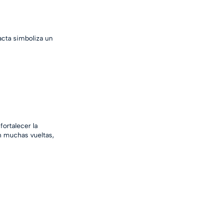
acta simboliza un 
ortalecer la 
n muchas vueltas, 