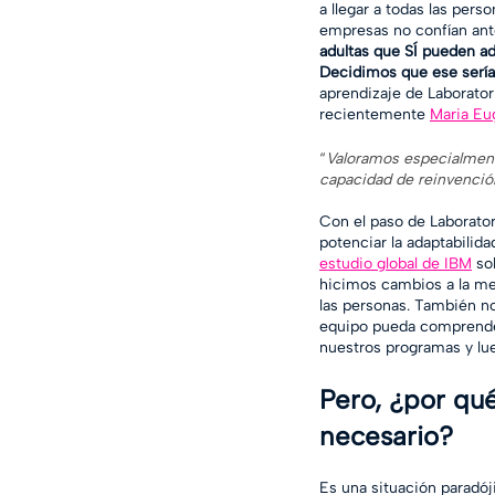
a llegar a todas las pers
empresas no confían ante
adultas que SÍ pueden ad
Decidimos que ese sería
aprendizaje de Laborator
recientemente 
Maria Eu
“
Valoramos especialmente
capacidad de reinvención
Con el paso de Laborato
potenciar la adaptabilida
estudio global de IBM
 so
hicimos cambios a la me
las personas. También no
equipo pueda comprender
nuestros programas y lue
Pero, ¿por qué
necesario?
Es una situación paradój