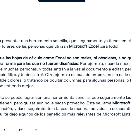
ro presentar una herramienta sencilla, que seguramente ya tienes en el 
ue tú eres de las personas que utilizan 
Microsoft Excel
 para todo! 
que 
las hojas de cálculo como Excel no son malas, ni obsoletas, sino q
a forma para las que no fueron diseñadas
. Por ejemplo, cuando neces
 muchas personas, y todas entran a la vez al documento a editar, pe
pio filtro. ¡Un desastre!. Otro ejemplo es cuando empezamos a darle 
dole colores, o tratando de ocultar columnas para algunas personas, o
se entienda mejor.
to se puede lograr con una herramienta sencilla, que seguramente la
tienen, pero quizás aún no le sacan provecho. Esta se llama 
Microsoft 
mación, y darle seguimiento a tareas de manera individual o colaborat
 Aquí te dejo algunos de los beneficios más relevantes de Microsoft List