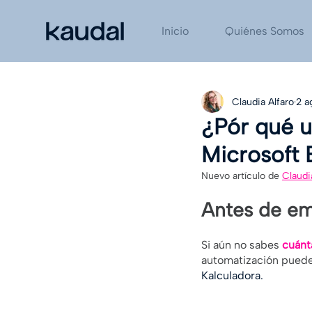
Inicio
Quiénes Somos
Claudia Alfaro
2 a
¿Pór qué u
Microsoft 
Nuevo artículo de 
Claudi
Antes de emp
Si aún no sabes
cuánt
automatización puedes 
Kalculadora.