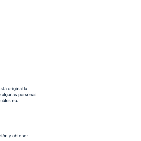
ta original la 
o algunas personas 
uáles no.
ción y obtener 