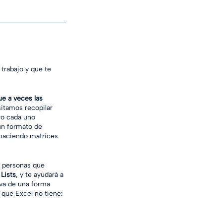
trabajo y que te 
ue a veces las 
itamos recopilar 
ro cada uno 
un formato de 
 haciendo matrices 
s personas que 
Lists
, y te ayudará a 
iva de una forma 
s que Excel no tiene: