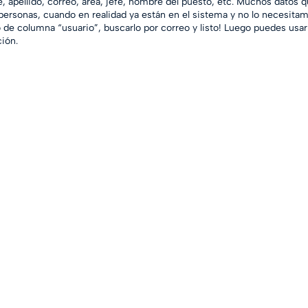
apellido, correo, área, jefe, nombre del puesto, etc. Muchos datos q
personas, cuando en realidad ya están en el sistema y no lo necesitamo
o de columna “usuario”, buscarlo por correo y listo! Luego puedes usa
ión.