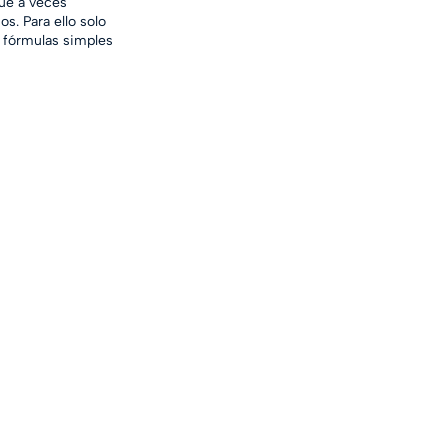
ue a veces 
s. Para ello solo 
r fórmulas simples 