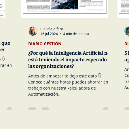
Claudia Alfaro
16 jul 2024
4 min de lectura
t que
DIARIO GESTIÓN
D
cer
¿Por qué la Inteligencia Artificial no
5 
 👇
está teniendo el impacto esperado en
ap
rar en tu
las organizaciones?
An
Co
Antes de empezar te dejo este dato 👇
trabajo co
Conoce cuántas horas puedes ahorrar en tu
Au
trabajo con nuestra kalculadora de
Automatización...