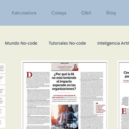
Kalculadora
Colega
Q&A
Blog
Mundo No-code
Tutoriales No-code
Inteligencia Artif
Podcast
Eventos
Marketing / Growth
Recursos
zas