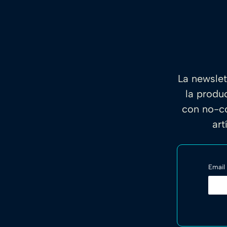
La newslet
la produ
con no-co
art
Email