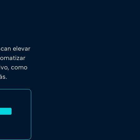
scan elevar
tomatizar
sivo, como
más.