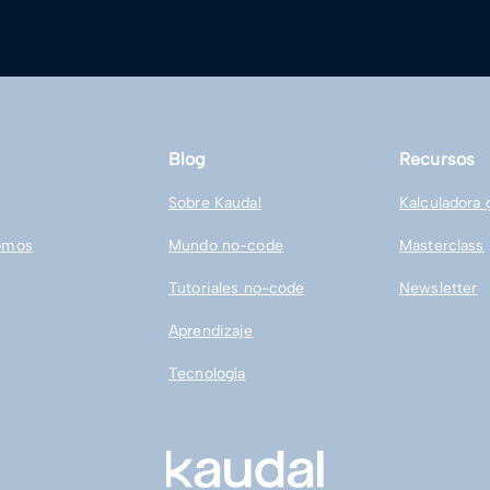
Blog
Recursos
Sobre Kaudal
Kalculadora 
omos
Mundo no-code
Masterclass
Tutoriales no-code
Newsletter
Aprendizaje
Tecnología