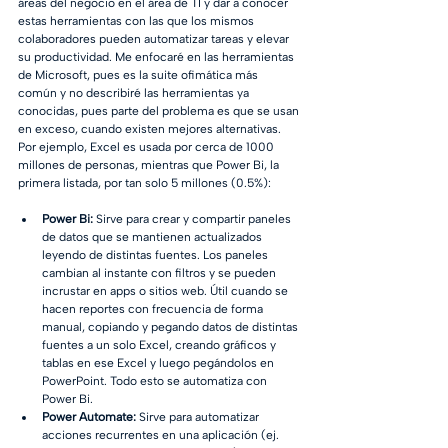
áreas del negocio en el área de TI y dar a conocer 
estas herramientas con las que los mismos 
colaboradores pueden automatizar tareas y elevar 
su productividad. Me enfocaré en las herramientas 
de Microsoft, pues es la suite ofimática más 
común y no describiré las herramientas ya 
conocidas, pues parte del problema es que se usan 
en exceso, cuando existen mejores alternativas. 
Por ejemplo, Excel es usada por cerca de 1000 
millones de personas, mientras que Power Bi, la 
primera listada, por tan solo 5 millones (0.5%):
Power Bi:
 Sirve para crear y compartir paneles 
de datos que se mantienen actualizados 
leyendo de distintas fuentes. Los paneles 
cambian al instante con filtros y se pueden 
incrustar en apps o sitios web. Útil cuando se 
hacen reportes con frecuencia de forma 
manual, copiando y pegando datos de distintas 
fuentes a un solo Excel, creando gráficos y 
tablas en ese Excel y luego pegándolos en 
PowerPoint. Todo esto se automatiza con 
Power Bi.
Power Automate:
 Sirve para automatizar 
acciones recurrentes en una aplicación (ej. 