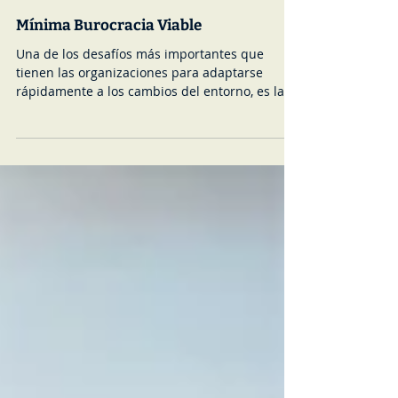
Herman Marin
16 mar 2021
2 min de lectura
Mínima Burocracia Viable
Una de los desafíos más importantes que
tienen las organizaciones para adaptarse
rápidamente a los cambios del entorno, es la
burocracia....